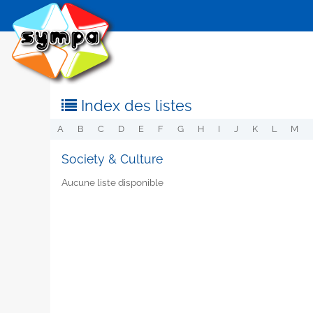
Index des listes
A
B
C
D
E
F
G
H
I
J
K
L
M
Society & Culture
Aucune liste disponible