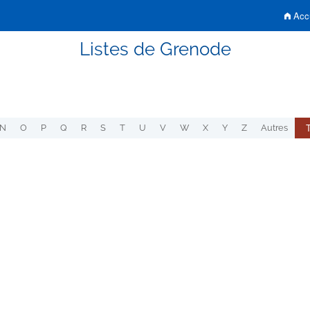
Accu
Listes de Grenode
N
O
P
Q
R
S
T
U
V
W
X
Y
Z
Autres